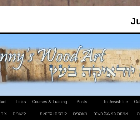
J
tact
Links
Courses & Training
Posts
In Jewish life
Gal
ה
אמנות במעגל השנה
מאמרים
קורסים וסדנאות
קישורים
צור 