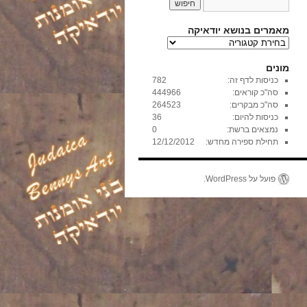
מאמרים בנושא יודאיקה
מ
א
מ
מונים
ר
כניסות לדף זה:
782
י
סה"כ קוראים:
444966
ם
סה"כ מבקרים:
264523
ב
כניסות להיום:
36
נ
נמצאים ברשת:
0
ו
תחילת ספירה מחדש:
12/12/2012
ש
א
י
פועל על WordPress.
ו
ד
א
י
ק
ה