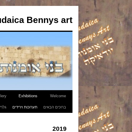
udaica Bennys art
lery
Exhibitions
Welcome
לדלג
ברוכים הבאים
תערוכות וירידים
גלרי
לתוכן
2019