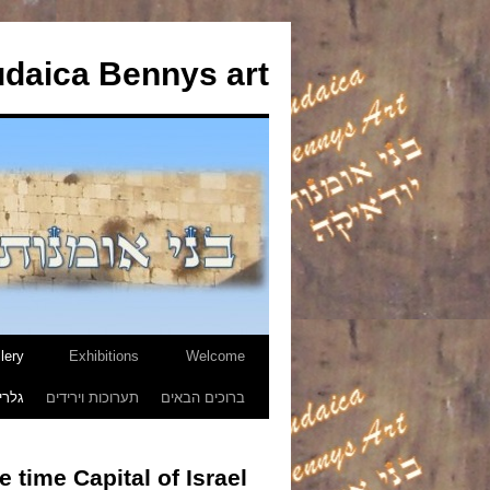
udaica Bennys art
lery
Exhibitions
Welcome
לדלג
ברוכים הבאים
תערוכות וירידים
גלרי
לתוכן
e time Capital of Israel