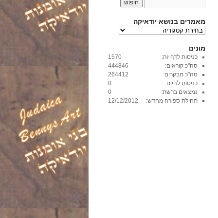
מאמרים בנושא יודאיקה
מ
א
מ
מונים
ר
כניסות לדף זה:
1570
י
סה"כ קוראים:
444846
ם
סה"כ מבקרים:
264412
ב
כניסות להיום:
0
נ
נמצאים ברשת:
0
ו
תחילת ספירה מחדש:
12/12/2012
ש
א
י
ו
ד
א
י
ק
ה