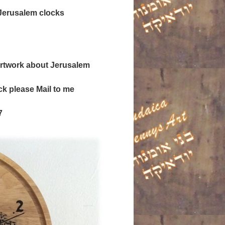
 Jerusalem clocks
 artwork about Jerusalem
k please Mail to me
7