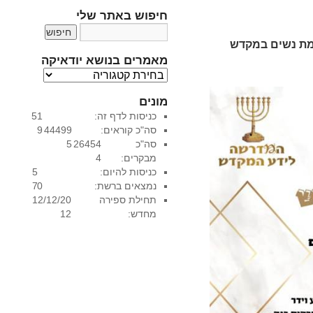
חיפוש באתר שלי
מת נשים במקדש
מאמרים בנושא יודאיקה
מ
א
מונים
מ
כניסות לדף זה:
51
ר
סה"כ קוראים:
44499
9
י
סה"כ
26454
5
ם
מבקרים:
4
ב
כניסות להיום:
5
נ
נמצאים ברשת:
0
7
ו
תחילת ספירה
12/12/20
ש
מחדש:
12
א
י
ו
ד
א
י
ק
ה