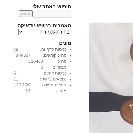
חיפוש באתר שלי
מאמרים בנושא יודאיקה
מ
א
מונים
מ
כניסות לדף זה:
86
ר
סה"כ קוראים:
44507
8
י
סה"כ
26460
3
ם
מבקרים:
5
ב
כניסות להיום:
5
נ
נמצאים ברשת:
1
1
ו
תחילת ספירה
12/12/20
ש
מחדש:
12
א
י
ו
ד
א
י
ק
ה