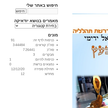
חיפוש באתר שלי
מאמרים בנושא יודאיקה
מ
א
מונים
מ
כניסות לדף זה:
91
ר
סה"כ קוראים:
44484
3
י
סה"כ
26441
7
ם
מבקרים:
3
ב
כניסות להיום:
1
נ
נמצאים ברשת:
0
ו
תחילת ספירה
12/12/20
ש
מחדש:
12
א
י
ו
ד
א
י
ק
ה