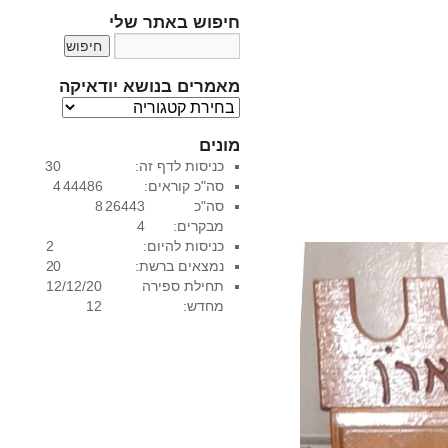
חיפוש באתר שלי
מאמרים בנושא יודאיקה
מ
א
מונים
מ
כניסות לדף זה:
30
ר
סה"כ קוראים:
44486
4
י
סה"כ
26443
8
ם
מבקרים:
4
ב
כניסות להיום:
2
נ
נמצאים ברשת:
0
2
ו
תחילת ספירה
12/12/20
ש
מחדש:
12
א
י
ו
ד
א
י
ק
ה