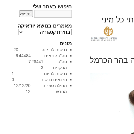
חיפוש באתר שלי
י כל מיני
מאמרים בנושא יודאיקה
מ
א
מונים
מ
כניסות לדף זה:
20
ר
סה"כ קוראים:
44484
9
י
ת השריםה בהר הכרמל
סה"כ
26441
7
ם
מבקרים:
3
ב
כניסות להיום:
1
נ
נמצאים ברשת:
0
ו
תחילת ספירה
12/12/20
ש
מחדש:
12
א
י
ו
ד
א
י
ק
ה