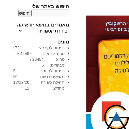
חיפוש באתר שלי
מאמרים בנושא יודאיקה
מ
א
מונים
מ
כניסות לדף זה:
172
ר
סה"כ קוראים:
44499
5
י
סה"כ
26454
7
ם
מבקרים:
6
ב
כניסות להיום:
5
נ
נמצאים ברשת:
0
9
ו
תחילת ספירה
12/12/20
ש
מחדש:
12
א
י
ו
ד
א
י
ק
ה