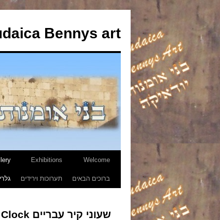
udaica Bennys art
lery
Exhibitions
Welcome
לדלג
ברוכים הבאים
תערוכות וירידים
גלרי
לתוכן
שעוני קיר עבריים Hebrew Wall Clock