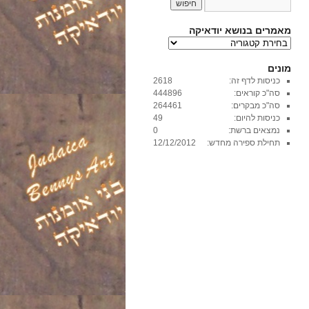
מאמרים בנושא יודאיקה
מ
א
מ
מונים
ר
כניסות לדף זה:
2618
י
סה"כ קוראים:
444896
ם
סה"כ מבקרים:
264461
ב
כניסות להיום:
49
נ
נמצאים ברשת:
0
ו
תחילת ספירה מחדש:
12/12/2012
ש
א
י
ו
ד
א
י
ק
ה