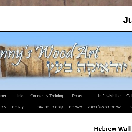
J
tact
Links
Courses & Training
Posts
In Jewish life
Gal
ה
אמנות במעגל השנה
מאמרים
קורסים וסדנאות
קישורים
צור 