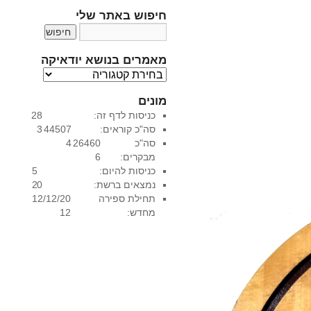
חיפוש באתר שלי
מאמרים בנושא יודאיקה
מ
א
מונים
מ
כניסות לדף זה:
28
ר
סה"כ קוראים:
44507
3
י
סה"כ
26460
4
ם
מבקרים:
6
ב
כניסות להיום:
5
נ
נמצאים ברשת:
0
2
ו
תחילת ספירה
12/12/20
ש
מחדש:
12
א
י
ו
ד
א
י
ק
ה