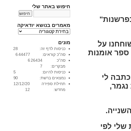
חיפוש באתר שלי
פרשנות"
מאמרים בנושא יודאיקה
מ
א
וחחנו על
מונים
מ
כניסות לדף זה:
28
ר
 ספר אומנות
סה"כ קוראים:
44477
6
י
סה"כ
26434
6
ם
מבקרים:
7
ב
כניסות להיום:
5
נ
כתבה לי
נמצאים ברשת:
0
9
ו
תחילת ספירה
12/12/20
ש
נגמר,
מחדש:
12
א
י
ו
ד
שנייה.
א
י
שלי לפי
ק
ה