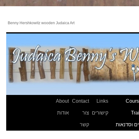
Benny Hershkowitz wooden Judaica Art
About
Contact
Links
Cours
Tra
קישורים
צור
אודות
ם וסדנאות
קשר