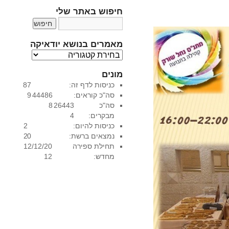
חיפוש באתר שלי
מאמרים בנושא יודאיקה
מ
א
מונים
מ
כניסות לדף זה:
87
ר
סה"כ קוראים:
44486
9
י
סה"כ
26443
8
ם
מבקרים:
4
ב
כניסות להיום:
2
נ
נמצאים ברשת:
0
2
ו
תחילת ספירה
12/12/20
ש
מחדש:
12
א
י
ו
ד
א
י
ק
ה