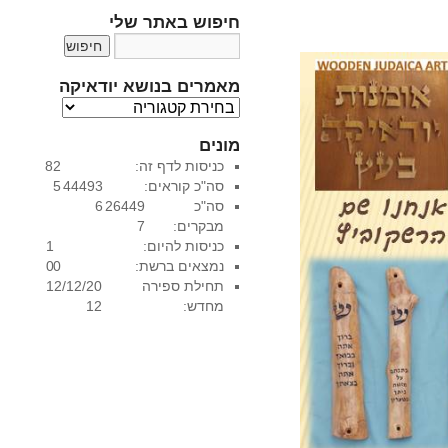
חיפוש באתר שלי
מאמרים בנושא יודאיקה
מ
א
מונים
מ
כניסות לדף זה:
82
ר
סה"כ קוראים:
44493
5
י
סה"כ
26449
6
ם
מבקרים:
7
ב
כניסות להיום:
1
נ
נמצאים ברשת:
0
0
ו
תחילת ספירה
12/12/20
ש
מחדש:
12
א
י
ו
ד
א
י
ק
ה