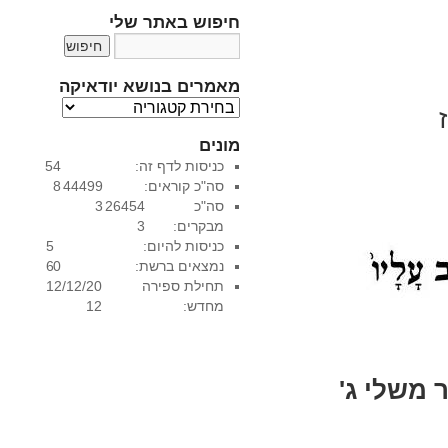
חיפוש באתר שלי
מאמרים בנושא יודאיקה
מ
א
מונים
מ
כניסות לדף זה:
54
ר
סה"כ קוראים:
44499
8
י
סה"כ
26454
3
ם
מבקרים:
3
ב
כניסות להיום:
5
נ
נמצאים ברשת:
0
6
ו
תחילת ספירה
12/12/20
ש
מחדש:
12
א
י
ו
ד
 משלי ג'
א
י
ק
ה