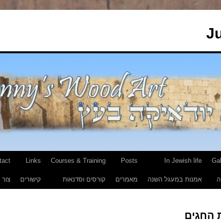
J
tact
Links
Courses & Training
Posts
In Jewish life
Gal
ה
אמנות במעגל השנה
מאמרים
קורסים וסדנאות
קישורים
צור 
ת החגים