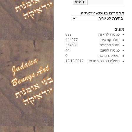
מאמרים בנושא יודאיקה
מ
א
מ
מונים
ר
כניסות לדף זה:
699
י
סה"כ קוראים:
444977
ם
סה"כ מבקרים:
264531
ב
כניסות להיום:
44
נ
נמצאים ברשת:
0
ו
תחילת ספירה מחדש:
12/12/2012
ש
א
י
ו
ד
א
י
ק
ה