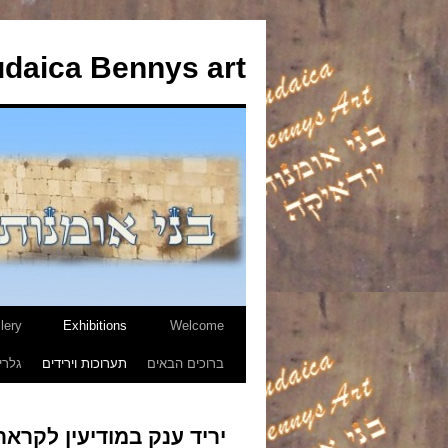
udaica Bennys art
lery
Exhibitions
Welcome
לדלג
ברוכים הבאים
תערוכות וירידים
גלרי
לתוכן
יריד ענק במודיעין לקרא