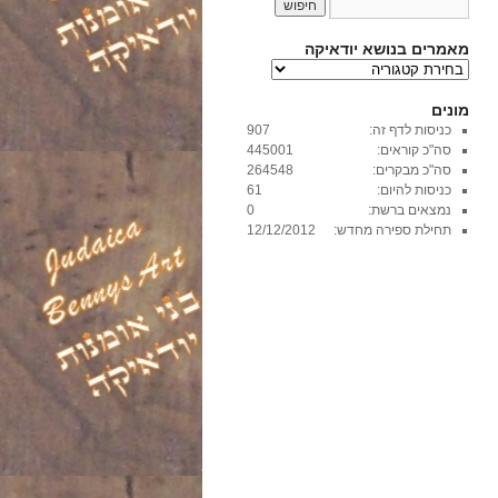
מאמרים בנושא יודאיקה
מ
א
מ
מונים
ר
כניסות לדף זה:
907
י
סה"כ קוראים:
445001
ם
סה"כ מבקרים:
264548
ב
כניסות להיום:
61
נ
נמצאים ברשת:
0
ו
תחילת ספירה מחדש:
12/12/2012
ש
א
י
ו
ד
א
י
ק
ה