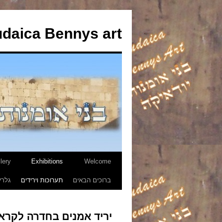
udaica Bennys art
lery
Exhibitions
Welcome
לדלג
ברוכים הבאים
תערוכות וירידים
גלרי
לתוכן
יריד אמנים בחדרה לקר