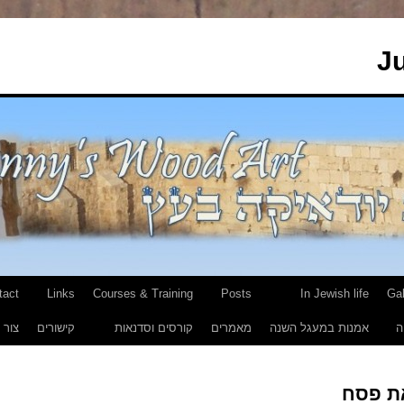
J
tact
Links
Courses & Training
Posts
In Jewish life
Gal
ה
אמנות במעגל השנה
מאמרים
קורסים וסדנאות
קישורים
צור 
את פסח