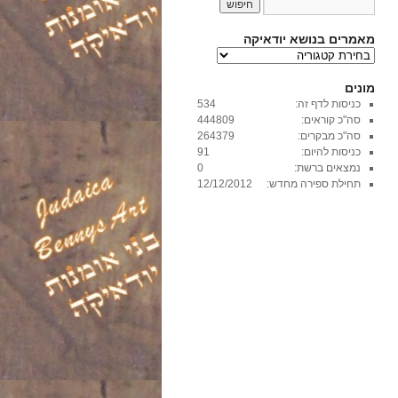
מאמרים בנושא יודאיקה
מ
א
מ
מונים
ר
כניסות לדף זה:
534
י
סה"כ קוראים:
444809
ם
סה"כ מבקרים:
264379
ב
כניסות להיום:
91
נ
נמצאים ברשת:
0
ו
תחילת ספירה מחדש:
12/12/2012
ש
א
י
ו
ד
א
י
ק
ה