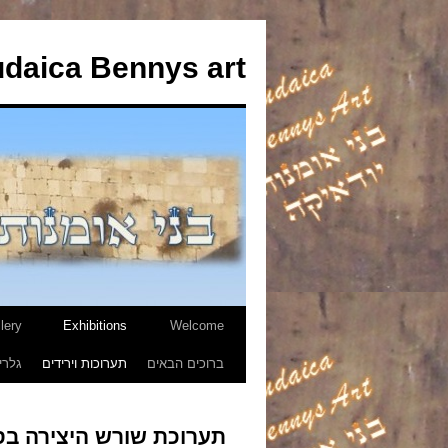
udaica Bennys art
lery
Exhibitions
Welcome
לדלג
ברוכים הבאים
תערוכות וירידים
גלרי
לתוכן
תערוכת שורש היצירה בס