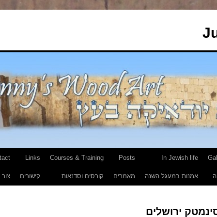
J
tact
Links
Courses & Training
Posts
In Jewish life
Gal
ה
אמנות במעגל השנה
מאמרים
קורסים וסדנאות
קישורים
צור 
ינמטק ירושלים