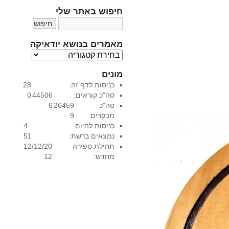
חיפוש באתר שלי
מאמרים בנושא יודאיקה
מ
א
מונים
מ
כניסות לדף זה:
28
ר
סה"כ קוראים:
44506
0
י
סה"כ
26459
6
ם
מבקרים:
9
ב
כניסות להיום:
4
נ
נמצאים ברשת:
1
5
ו
תחילת ספירה
12/12/20
ש
מחדש:
12
א
י
ו
ד
א
י
ק
ה