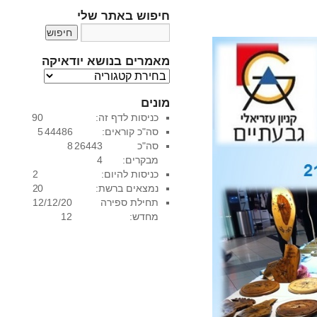
חיפוש באתר שלי
מאמרים בנושא יודאיקה
מ
א
מונים
מ
כניסות לדף זה:
90
ר
סה"כ קוראים:
44486
5
י
סה"כ
26443
8
ם
מבקרים:
4
ב
כניסות להיום:
2
נ
נמצאים ברשת:
0
2
ו
תחילת ספירה
12/12/20
ש
מחדש:
12
א
י
ו
ד
א
י
ק
ה