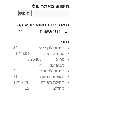
חיפוש באתר שלי
מאמרים בנושא יודאיקה
מ
א
מונים
מ
כניסות לדף זה:
36
ר
סה"כ קוראים:
44501
1
י
סה"כ
26455
3
ם
מבקרים:
4
ב
כניסות להיום:
6
נ
נמצאים ברשת:
1
7
ו
תחילת ספירה
12/12/20
ש
מחדש:
12
א
י
ו
ד
א
י
ק
ה