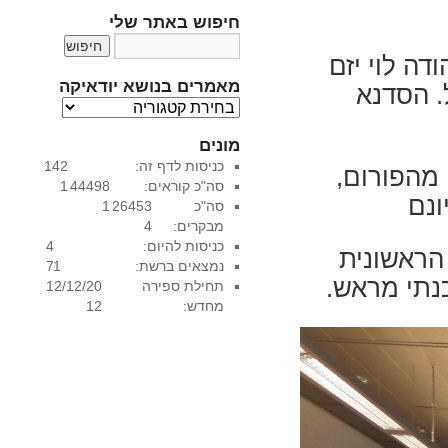
חיפוש באתר שלי
דה לוי יזם
מאמרים בנושא יודאיקה
. הסדנא
מ
א
מונים
מ
כניסות לדף זה:
142
ר
מהפורום,
סה"כ קוראים:
44498
1
י
ונם
סה"כ
26453
1
ם
מבקרים:
4
ב
כניסות להיום:
4
נ
הראשונית
נמצאים ברשת:
1
7
ו
תחילת ספירה
12/12/20
ש
מחדש:
12
א
י
ו
ד
א
י
ק
ה