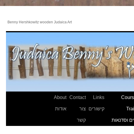
Benny Hershkowitz wooden Judaica Art
About
Contact
Links
Cours
Tra
קישורים
צור
אודות
ם וסדנאות
קשר