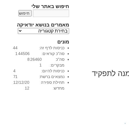
חיפוש באתר שלי
מאמרים בנושא יודאיקה
מ
א
מונים
מ
כניסות לדף זה:
44
ר
סה"כ קוראים:
44506
1
י
סה"כ
26460
8
ם
מבקרים:
1
ב
כניסות להיום:
4
נ
מנה לתפקיד
נמצאים ברשת:
1
7
ו
תחילת ספירה
12/12/20
ש
מחדש:
12
א
י
ו
ד
א
י
ק
ה