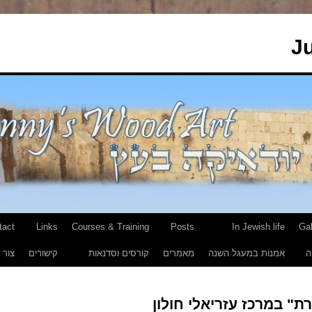
J
tact
Links
Courses & Training
Posts
In Jewish life
Gal
ה
אמנות במעגל השנה
מאמרים
קורסים וסדנאות
קישורים
צור 
ת" במרכז עזריאלי חולון