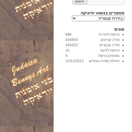
מאמרים בנושא יודאיקה
מ
א
מ
מונים
ר
כניסות לדף זה:
896
י
סה"כ קוראים:
444856
ם
סה"כ מבקרים:
264422
ב
כניסות להיום:
10
נ
נמצאים ברשת:
0
ו
תחילת ספירה מחדש:
12/12/2012
ש
א
י
ו
ד
א
י
ק
ה