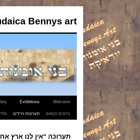
udaica Bennys art
lery
Exhibitions
Welcome
לדלג
ברוכים הבאים
תערוכות וירידים
גלרי
לתוכן
תערוכה "אין לנו ארץ אחר