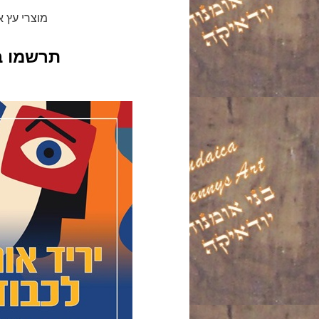
מוצרי עץ א
תרשמו ביומן