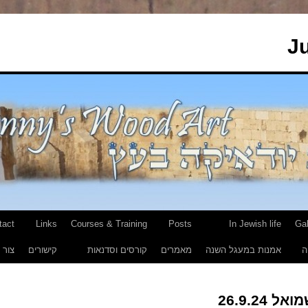
J
tact
Links
Courses & Training
Posts
In Jewish life
Gal
ה
אמנות במעגל השנה
מאמרים
קורסים וסדנאות
קישורים
צור 
26.9.24