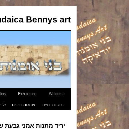
udaica Bennys art
lery
Exhibitions
Welcome
לדלג
ברוכים הבאים
תערוכות וירידים
גלרי
לתוכן
יריד מתנות אמני גבעת שמואל 