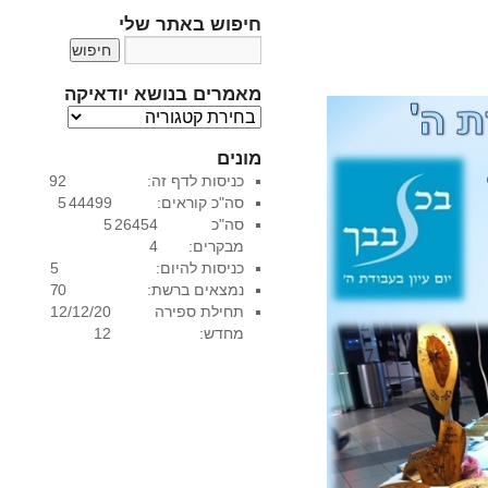
חיפוש באתר שלי
מאמרים בנושא יודאיקה
מ
א
מונים
מ
כניסות לדף זה:
92
ר
סה"כ קוראים:
44499
5
י
סה"כ
26454
5
ם
מבקרים:
4
ב
כניסות להיום:
5
נ
נמצאים ברשת:
0
7
ו
תחילת ספירה
12/12/20
ש
מחדש:
12
א
י
ו
ד
א
י
ק
ה