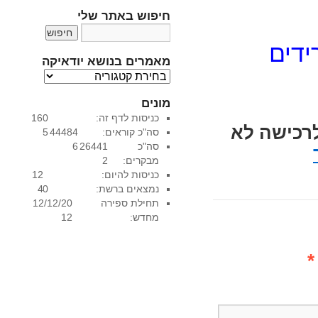
חיפוש באתר שלי
מאמרים בנושא יודאיקה
מ
א
מונים
מ
כניסות לדף זה:
160
ר
לרכישה לא
סה"כ קוראים:
44484
5
י
סה"כ
26441
6
ם
מבקרים:
2
ב
כניסות להיום:
12
נ
נמצאים ברשת:
0
4
ו
תחילת ספירה
12/12/20
ש
מחדש:
12
א
י
ו
*
ד
א
י
ק
ה