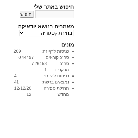
חיפוש באתר שלי
מאמרים בנושא יודאיקה
מ
א
מונים
מ
כניסות לדף זה:
209
ר
סה"כ קוראים:
44497
0
י
סה"כ
26453
7
ם
מבקרים:
1
ב
כניסות להיום:
4
נ
נמצאים ברשת:
1
4
ו
תחילת ספירה
12/12/20
ש
מחדש:
12
א
י
ו
ד
א
י
ק
ה