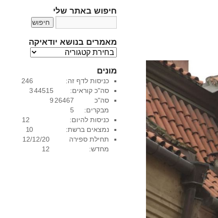
חיפוש באתר שלי
מאמרים בנושא יודאיקה
מ
א
מונים
מ
כניסות לדף זה:
246
ר
סה"כ קוראים:
44515
3
י
סה"כ
26467
9
ם
מבקרים:
5
ב
כניסות להיום:
12
נ
נמצאים ברשת:
0
1
ו
תחילת ספירה
12/12/20
ש
מחדש:
12
א
י
ו
ד
א
י
ק
ה