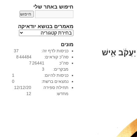
חיפוש באתר שלי
מאמרים בנושא יודאיקה
מ
א
מונים
מ
יַעֲקֹ֔ב אִ֥ישׁ
כניסות לדף זה:
37
ר
סה"כ קוראים:
44484
8
י
סה"כ
26441
7
ם
מבקרים:
3
ב
כניסות להיום:
1
נ
נמצאים ברשת:
0
ו
תחילת ספירה
12/12/20
ש
מחדש:
12
א
י
ו
ד
א
י
ק
ה