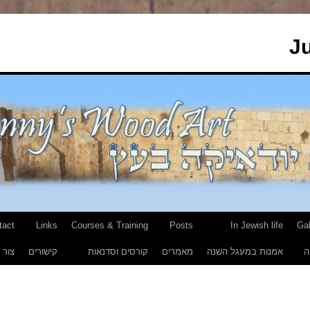
J
tact
Links
Courses & Training
Posts
In Jewish life
Gal
ה
אמנות במעגל השנה
מאמרים
קורסים וסדנאות
קישורים
צור 