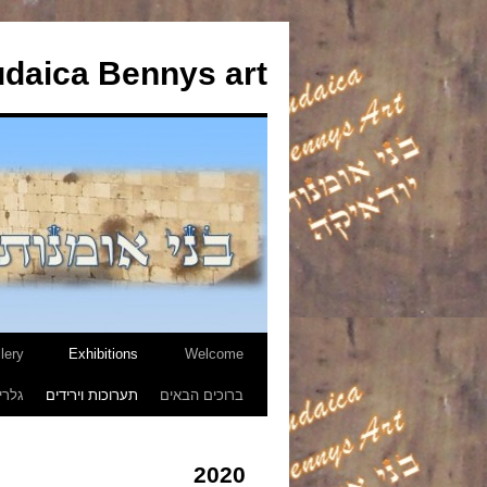
udaica Bennys art
lery
Exhibitions
Welcome
לדלג
ברוכים הבאים
תערוכות וירידים
גלרי
לתוכן
2020