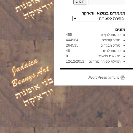
מאמרים בנושא יודאיקה
מ
א
מ
מונים
ר
כניסות לדף זה:
455
י
סה"כ קוראים:
444984
ם
סה"כ מבקרים:
264535
ב
כניסות להיום:
48
נ
נמצאים ברשת:
0
ו
תחילת ספירה מחדש:
12/12/2012
ש
א
י
פועל על WordPress.
ו
ד
א
י
ק
ה