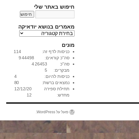
חיפוש באתר שלי
מאמרים בנושא יודאיקה
מ
א
מונים
מ
כניסות לדף זה:
114
ר
סה"כ קוראים:
44498
9
י
סה"כ
26453
4
ם
מבקרים:
5
ב
כניסות להיום:
4
נ
נמצאים ברשת:
0
8
ו
תחילת ספירה
12/12/20
ש
מחדש:
12
א
י
ו
פועל על WordPress.
ד
א
י
ק
ה