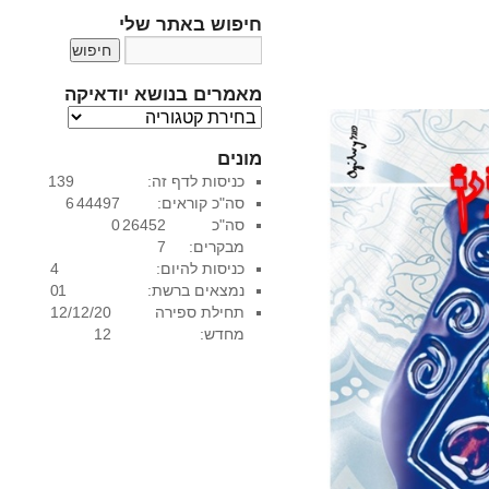
חיפוש באתר שלי
מאמרים בנושא יודאיקה
מ
א
מונים
מ
כניסות לדף זה:
139
ר
סה"כ קוראים:
44497
6
י
סה"כ
26452
0
ם
מבקרים:
7
ב
כניסות להיום:
4
נ
נמצאים ברשת:
1
0
ו
תחילת ספירה
12/12/20
ש
מחדש:
12
א
י
ו
ד
א
י
ק
ה