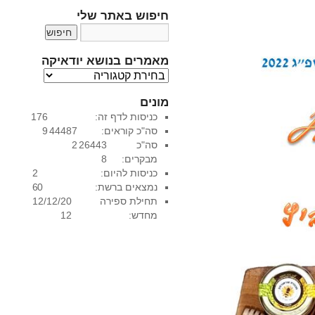
חיפוש באתר שלי
מאמרים בנושא יודאיקה
מ
א
מונים
מ
כניסות לדף זה:
176
ר
סה"כ קוראים:
44487
9
י
סה"כ
26443
2
ם
מבקרים:
8
ב
כניסות להיום:
2
נ
נמצאים ברשת:
0
6
ו
תחילת ספירה
12/12/20
ש
מחדש:
12
א
י
ו
ד
א
י
ק
ה