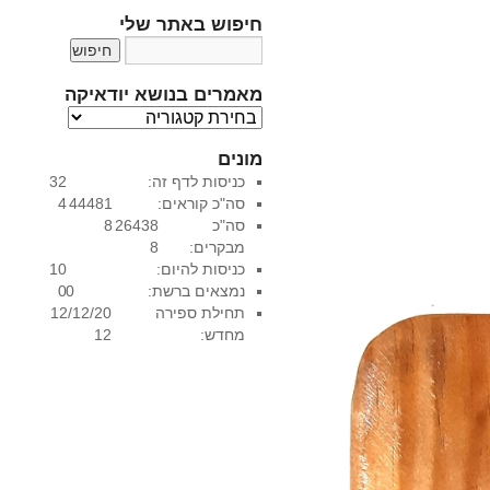
חיפוש באתר שלי
מאמרים בנושא יודאיקה
מ
א
מונים
מ
כניסות לדף זה:
32
ר
סה"כ קוראים:
44481
4
י
סה"כ
26438
8
ם
מבקרים:
8
ב
כניסות להיום:
10
נ
נמצאים ברשת:
0
0
ו
תחילת ספירה
12/12/20
ש
מחדש:
12
א
י
ו
ד
א
י
ק
ה