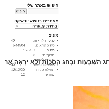
חיפוש באתר שלי
מאמרים בנושא יודאיקה
מ
א
מונים
מ
כניסות לדף זה:
40
ר
סה"כ קוראים:
44504
5
י
סה"כ
26457
1
ם
מבקרים:
8
ב
כניסות להיום:
2
נ
ַג
הַשָּׁבֻעוֹת
וּבְחַג
הַסֻּכּוֹת
וְלֹא
יֵרָאֶה
אֶת
נמצאים ברשת:
0
4
ו
תחילת ספירה
12/12/20
ש
מחדש:
12
א
י
ו
ד
א
י
ק
ה