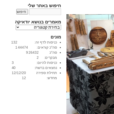
חיפוש באתר שלי
מאמרים בנושא יודאיקה
מ
א
מונים
מ
כניסות לדף זה:
132
ר
סה"כ קוראים:
44474
1
י
סה"כ
26432
9
ם
מבקרים:
2
ב
כניסות להיום:
3
נ
נמצאים ברשת:
0
4
ו
תחילת ספירה
12/12/20
ש
מחדש:
12
א
י
ו
ד
א
י
ק
ה