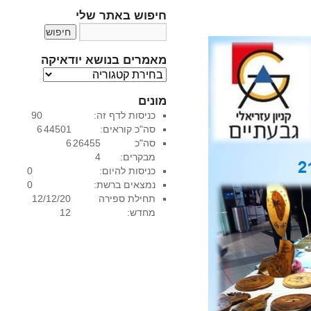
חיפוש באתר שלי
מאמרים בנושא יודאיקה
מ
א
מונים
מ
כניסות לדף זה:
90
ר
סה"כ קוראים:
44501
6
י
סה"כ
26455
6
ם
מבקרים:
4
ב
כניסות להיום:
0
נ
נמצאים ברשת:
0
ו
תחילת ספירה
12/12/20
ש
מחדש:
12
א
י
ו
ד
א
י
ק
ה