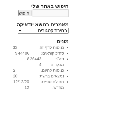
חיפוש באתר שלי
מאמרים בנושא יודאיקה
מ
א
מונים
מ
כניסות לדף זה:
33
ר
סה"כ קוראים:
44486
9
י
סה"כ
26443
8
ם
מבקרים:
4
ב
כניסות להיום:
2
נ
נמצאים ברשת:
0
2
ו
תחילת ספירה
12/12/20
ש
מחדש:
12
א
י
ו
ד
א
י
ק
ה