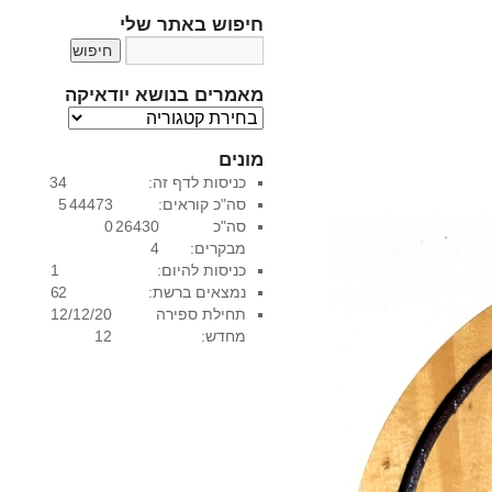
חיפוש באתר שלי
מאמרים בנושא יודאיקה
מ
א
מונים
מ
כניסות לדף זה:
34
ר
סה"כ קוראים:
44473
5
י
סה"כ
26430
0
ם
מבקרים:
4
ב
כניסות להיום:
1
נ
נמצאים ברשת:
2
6
ו
תחילת ספירה
12/12/20
ש
מחדש:
12
א
י
ו
ד
א
י
ק
ה