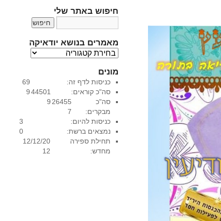
חיפוש באתר שלי
מאמרים בנושא יודאיקה
מ
א
מונים
מ
כניסות לדף זה:
69
ר
סה"כ קוראים:
44501
9
י
סה"כ
26455
9
ם
מבקרים:
7
ב
כניסות להיום:
3
נ
נמצאים ברשת:
0
ו
תחילת ספירה
12/12/20
ש
מחדש:
12
א
י
ו
ד
א
י
ק
ה