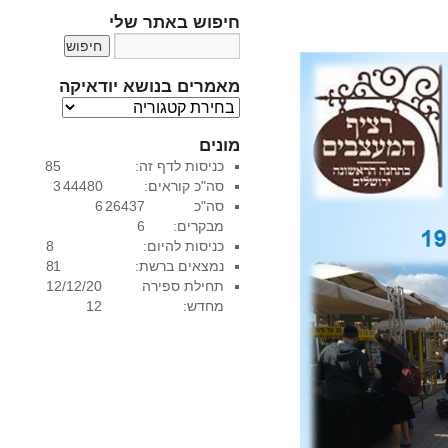
חיפוש באתר שלי
מאמרים בנושא יודאיקה
מ
א
מונים
מ
כניסות לדף זה:
85
ר
סה"כ קוראים:
44480
3
י
סה"כ
26437
6
ם
מבקרים:
6
ב
כניסות להיום:
8
נ
נמצאים ברשת:
1
8
ו
תחילת ספירה
12/12/20
ש
מחדש:
12
א
י
ו
ד
א
י
ק
ה