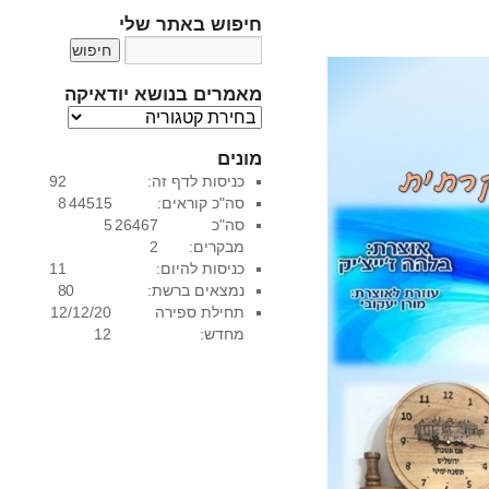
חיפוש באתר שלי
מאמרים בנושא יודאיקה
מ
א
מונים
מ
כניסות לדף זה:
92
ר
סה"כ קוראים:
44515
8
י
סה"כ
26467
5
ם
מבקרים:
2
ב
כניסות להיום:
11
נ
נמצאים ברשת:
0
8
ו
תחילת ספירה
12/12/20
ש
מחדש:
12
א
י
ו
ד
א
י
ק
ה